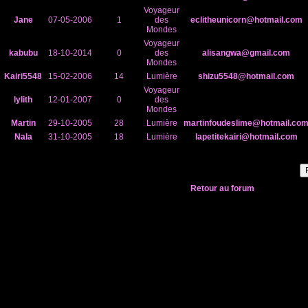
Voyageur
Jane
07-05-2006
1
des
eclitheunicorn@hotmail.com
Mondes
Voyageur
kabubu
18-10-2014
0
des
alisangwa@gmail.com
Mondes
Kairi5548
15-02-2006
14
Lumière
shizu5548@hotmail.com
Voyageur
lylith
12-01-2007
0
des
Mondes
Martin
29-10-2005
28
Lumière
martinfoudeslime@hotmail.co
Nala
31-10-2005
18
Lumière
lapetitekairi@hotmail.com
Retour au forum