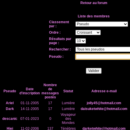
Retour au forum
Liste des membres
Classement
par :
Ordre :
Résultats par
page :
Rechercher :
Pseudo :
Nombre
Date
de
Pseudo
Statut
Adresse e-mail
d'inscription
messages
postés
Ariel
01-11-2005
17
Lumière
jolly45@hotmail.com
Dark
14-11-2005
17
Lumière
daisuketwhite@hotmail.com
Voyageur
descanic
07-01-2023
0
des
Mondes
Hiei
11-02-2006
137
Ténèbres
darketwhite@hotmail.com